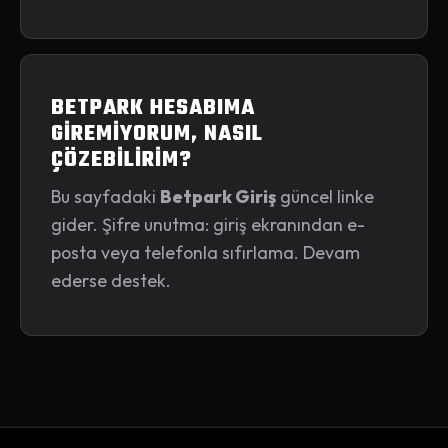
BETPARK HESABIMA
GIREMIYORUM, NASIL
ÇÖZEBILIRIM?
Bu sayfadaki
Betpark Giriş
güncel linke
gider. Şifre unutma: giriş ekranından e-
posta veya telefonla sıfırlama. Devam
ederse destek.