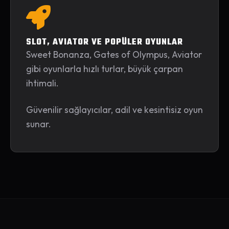
SLOT, AVIATOR VE POPÜLER OYUNLAR
Sweet Bonanza, Gates of Olympus, Aviator
gibi oyunlarla hızlı turlar, büyük çarpan
ihtimali.
Güvenilir sağlayıcılar, adil ve kesintisiz oyun
sunar.