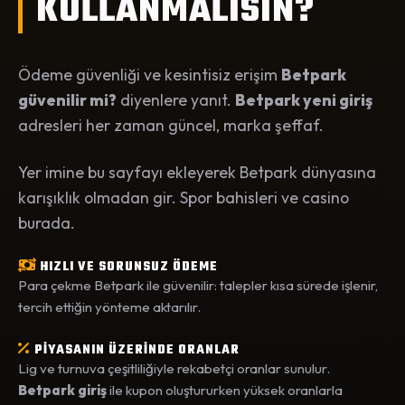
KULLANMALISIN?
Ödeme güvenliği ve kesintisiz erişim
Betpark
güvenilir mi?
diyenlere yanıt.
Betpark yeni giriş
adresleri her zaman güncel, marka şeffaf.
Yer imine bu sayfayı ekleyerek Betpark dünyasına
karışıklık olmadan gir. Spor bahisleri ve casino
burada.
HIZLI VE SORUNSUZ ÖDEME
Para çekme Betpark ile güvenilir: talepler kısa sürede işlenir,
tercih ettiğin yönteme aktarılır.
PİYASANIN ÜZERİNDE ORANLAR
Lig ve turnuva çeşitliliğiyle rekabetçi oranlar sunulur.
Betpark giriş
ile kupon oluştururken yüksek oranlarla