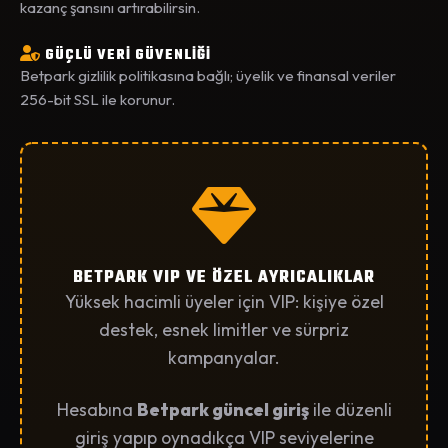
kazanç şansını artırabilirsin.
GÜÇLÜ VERİ GÜVENLİĞİ
Betpark gizlilik politikasına bağlı; üyelik ve finansal veriler
256-bit SSL ile korunur.
BETPARK VIP VE ÖZEL AYRICALIKLAR
Yüksek hacimli üyeler için VIP: kişiye özel
destek, esnek limitler ve sürpriz
kampanyalar.
Hesabına
Betpark güncel giriş
ile düzenli
giriş yapıp oynadıkça VIP seviyelerine