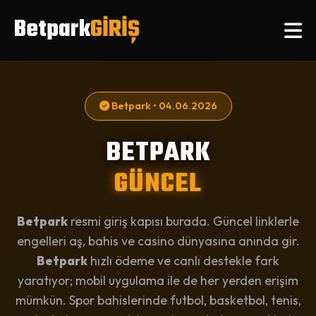
Betpark
GİRİŞ
Betpark • 04.06.2026
BETPARK
GÜNCEL
Betpark
resmi giriş kapısı burada. Güncel linklerle
engelleri aş, bahis ve casino dünyasına anında gir.
Betpark
hızlı ödeme ve canlı destekle fark
yaratıyor; mobil uygulama ile de her yerden erişim
mümkün. Spor bahislerinde futbol, basketbol, tenis,