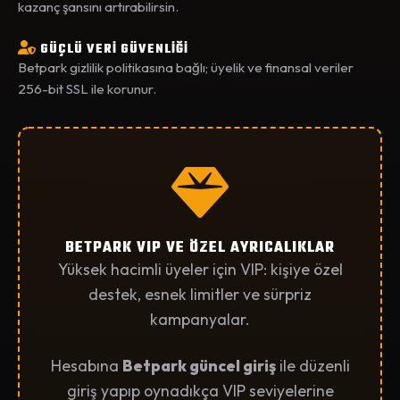
kazanç şansını artırabilirsin.
GÜÇLÜ VERİ GÜVENLİĞİ
Betpark gizlilik politikasına bağlı; üyelik ve finansal veriler
256-bit SSL ile korunur.
BETPARK VIP VE ÖZEL AYRICALIKLAR
Yüksek hacimli üyeler için VIP: kişiye özel
destek, esnek limitler ve sürpriz
kampanyalar.
Hesabına
Betpark güncel giriş
ile düzenli
giriş yapıp oynadıkça VIP seviyelerine