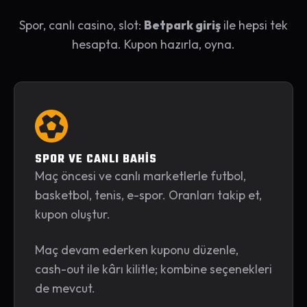
Spor, canlı casino, slot:
Betpark giriş
ile hepsi tek
hesapta. Kupon hazırla, oyna.
SPOR VE CANLI BAHİS
Maç öncesi ve canlı marketlerle futbol,
basketbol, tenis, e-spor. Oranları takip et,
kupon oluştur.
Maç devam ederken kuponu düzenle,
cash-out ile kârı kilitle; kombine seçenekleri
de mevcut.