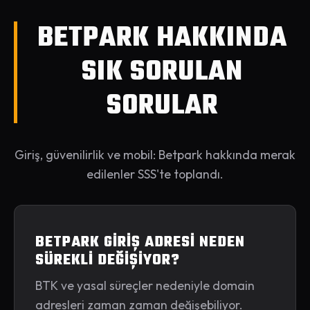
BETPARK HAKKINDA
SIK SORULAN
SORULAR
Giriş, güvenilirlik ve mobil: Betpark hakkında merak
edilenler SSS'te toplandı.
BETPARK GIRIŞ ADRESI NEDEN
SÜREKLI DEĞIŞIYOR?
BTK ve yasal süreçler nedeniyle domain
adresleri zaman zaman değişebiliyor.