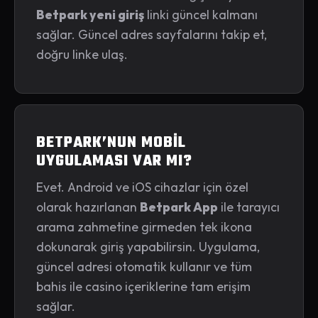
Betpark yeni giriş
linki güncel kalmanı
sağlar. Güncel adres sayfalarını takip et,
doğru linke ulaş.
BETPARK’NUN MOBIL
UYGULAMASI VAR MI?
Evet. Android ve iOS cihazlar için özel
olarak hazırlanan
Betpark App
ile tarayıcı
arama zahmetine girmeden tek ikona
dokunarak giriş yapabilirsin. Uygulama,
güncel adresi otomatik kullanır ve tüm
bahis ile casino içeriklerine tam erişim
sağlar.