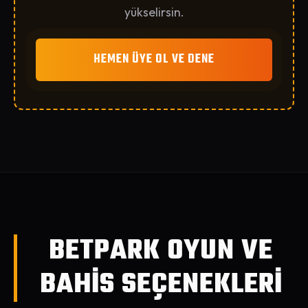
yükselirsin.
HEMEN ÜYE OL VE DENE
BETPARK OYUN VE
BAHİS SEÇENEKLERİ