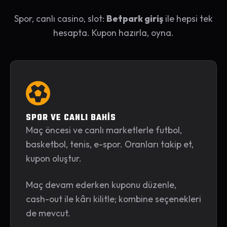
Spor, canlı casino, slot:
Betpark giriş
ile hepsi tek
hesapta. Kupon hazırla, oyna.
SPOR VE CANLI BAHİS
Maç öncesi ve canlı marketlerle futbol,
basketbol, tenis, e-spor. Oranları takip et,
kupon oluştur.
Maç devam ederken kuponu düzenle,
cash-out ile kârı kilitle; kombine seçenekleri
de mevcut.