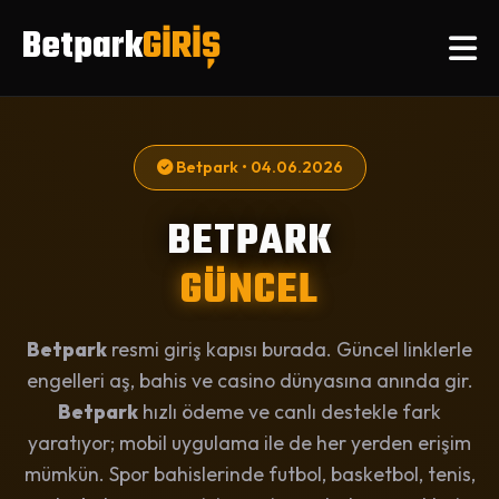
Betpark
GİRİŞ
Betpark • 04.06.2026
BETPARK
GÜNCEL
Betpark
resmi giriş kapısı burada. Güncel linklerle
engelleri aş, bahis ve casino dünyasına anında gir.
Betpark
hızlı ödeme ve canlı destekle fark
yaratıyor; mobil uygulama ile de her yerden erişim
mümkün. Spor bahislerinde futbol, basketbol, tenis,