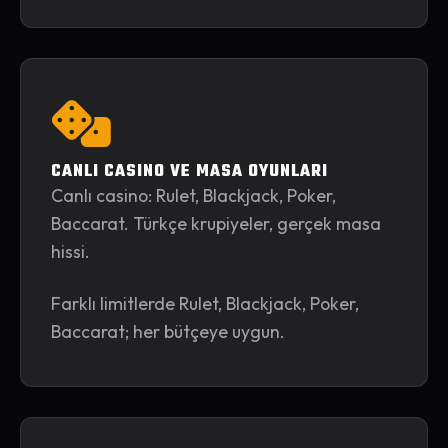
CANLI CASINO VE MASA OYUNLARI
Canlı casino: Rulet, Blackjack, Poker,
Baccarat. Türkçe krupiyeler, gerçek masa
hissi.
Farklı limitlerde Rulet, Blackjack, Poker,
Baccarat; her bütçeye uygun.