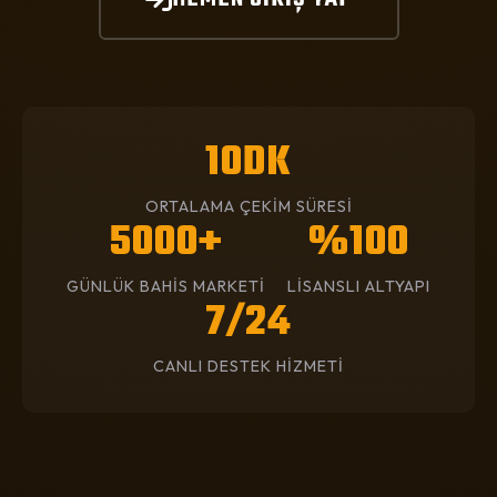
10DK
ORTALAMA ÇEKİM SÜRESİ
5000+
%100
GÜNLÜK BAHİS MARKETİ
LİSANSLI ALTYAPI
7/24
CANLI DESTEK HİZMETİ