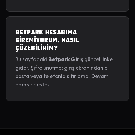
BETPARK HESABIMA
GIREMIYORUM, NASIL
ÇÖZEBILIRIM?
Bu sayfadaki
Betpark Giriş
güncel linke
gider. Şifre unutma: giriş ekranından e-
posta veya telefonla sıfırlama. Devam
ederse destek.