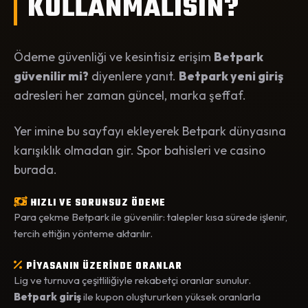
KULLANMALISIN?
Ödeme güvenliği ve kesintisiz erişim
Betpark
güvenilir mi?
diyenlere yanıt.
Betpark yeni giriş
adresleri her zaman güncel, marka şeffaf.
Yer imine bu sayfayı ekleyerek Betpark dünyasına
karışıklık olmadan gir. Spor bahisleri ve casino
burada.
HIZLI VE SORUNSUZ ÖDEME
Para çekme Betpark ile güvenilir: talepler kısa sürede işlenir,
tercih ettiğin yönteme aktarılır.
PİYASANIN ÜZERİNDE ORANLAR
Lig ve turnuva çeşitliliğiyle rekabetçi oranlar sunulur.
Betpark giriş
ile kupon oluştururken yüksek oranlarla