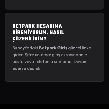
BETPARK HESABIMA
GIREMIYORUM, NASIL
ÇÖZEBILIRIM?
Bu sayfadaki
Betpark Giriş
güncel linke
gider. Şifre unutma: giriş ekranından e-
posta veya telefonla sıfırlama. Devam
ederse destek.