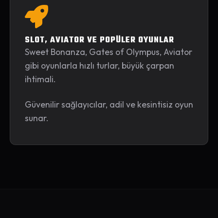
SLOT, AVIATOR VE POPÜLER OYUNLAR
Sweet Bonanza, Gates of Olympus, Aviator
gibi oyunlarla hızlı turlar, büyük çarpan
ihtimali.
Güvenilir sağlayıcılar, adil ve kesintisiz oyun
sunar.