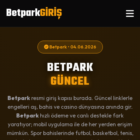
Betpark
GİRİŞ
Betpark • 04.06.2026
BETPARK
GÜNCEL
Betpark
resmi giriş kapısı burada. Güncel linklerle
engelleri aş, bahis ve casino dünyasına anında gir.
Betpark
hızlı ödeme ve canlı destekle fark
yaratıyor; mobil uygulama ile de her yerden erişim
mümkün. Spor bahislerinde futbol, basketbol, tenis,