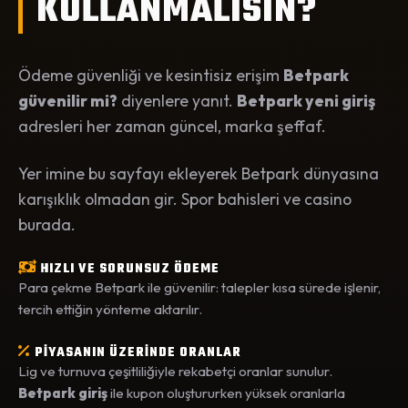
KULLANMALISIN?
Ödeme güvenliği ve kesintisiz erişim
Betpark
güvenilir mi?
diyenlere yanıt.
Betpark yeni giriş
adresleri her zaman güncel, marka şeffaf.
Yer imine bu sayfayı ekleyerek Betpark dünyasına
karışıklık olmadan gir. Spor bahisleri ve casino
burada.
HIZLI VE SORUNSUZ ÖDEME
Para çekme Betpark ile güvenilir: talepler kısa sürede işlenir,
tercih ettiğin yönteme aktarılır.
PİYASANIN ÜZERİNDE ORANLAR
Lig ve turnuva çeşitliliğiyle rekabetçi oranlar sunulur.
Betpark giriş
ile kupon oluştururken yüksek oranlarla