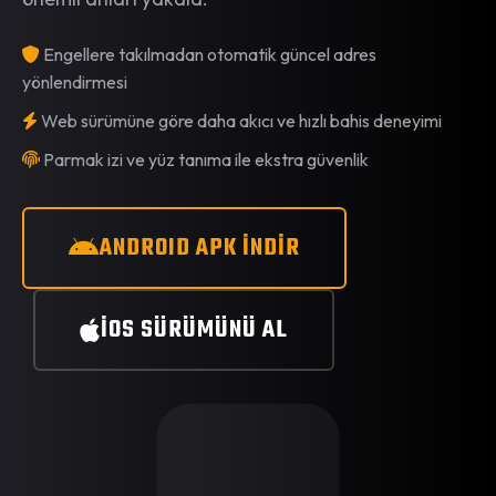
Engellere takılmadan otomatik güncel adres
yönlendirmesi
Web sürümüne göre daha akıcı ve hızlı bahis deneyimi
Parmak izi ve yüz tanıma ile ekstra güvenlik
ANDROID APK İNDİR
IOS SÜRÜMÜNÜ AL