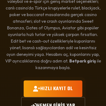
voleybol ve e-spor için geniş market seçenekleri;
canlı casino'da Türkçe krupiyelerle rulet, blackjack,
poker ve baccarat masalarında gerçek casino
atmosferi; slot ve crash oyunlarında Sweet
Bonanza, Gates of Olympus, Aviator gibi popüler
oyunlarla hızlı turlar ve yüksek çarpan fırsatları.
Edit bet ve cash-out özellikleriyle kuponlarını
yönet, lisanslı sağlayıcılardan adil ve kesintisiz
oyun deneyimi yaşa. Hesabını aç, kuponlarını yap,
VIP ayrıcalıklarına doğru adım at.
Betpark giriş
ile
kazanmaya başla.
HIZLI KAYIT OL
HEMEN GİRİŞ YAP