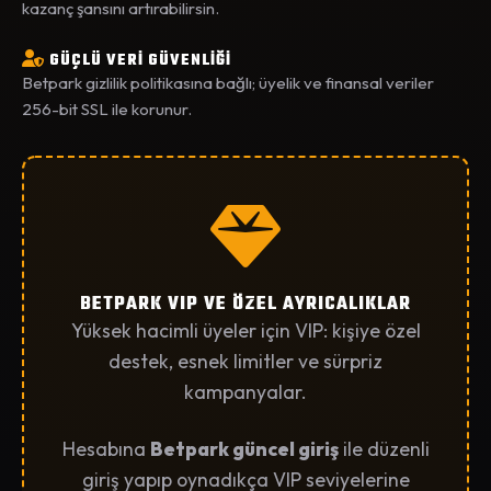
kazanç şansını artırabilirsin.
GÜÇLÜ VERİ GÜVENLİĞİ
Betpark gizlilik politikasına bağlı; üyelik ve finansal veriler
256-bit SSL ile korunur.
BETPARK VIP VE ÖZEL AYRICALIKLAR
Yüksek hacimli üyeler için VIP: kişiye özel
destek, esnek limitler ve sürpriz
kampanyalar.
Hesabına
Betpark güncel giriş
ile düzenli
giriş yapıp oynadıkça VIP seviyelerine