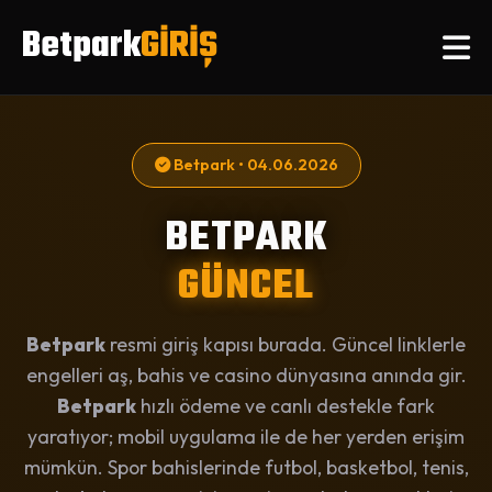
Betpark
GİRİŞ
Betpark • 04.06.2026
BETPARK
GÜNCEL
Betpark
resmi giriş kapısı burada. Güncel linklerle
engelleri aş, bahis ve casino dünyasına anında gir.
Betpark
hızlı ödeme ve canlı destekle fark
yaratıyor; mobil uygulama ile de her yerden erişim
mümkün. Spor bahislerinde futbol, basketbol, tenis,