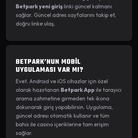
Betpark yeni giriş
linki güncel kalmanı
sağlar. Güncel adres sayfalarını takip et,
doğru linke ulaş.
BETPARK’NUN MOBIL
UYGULAMASI VAR MI?
Evet. Android ve iOS cihazlar için özel
olarak hazırlanan
Betpark App
ile tarayıcı
arama zahmetine girmeden tek ikona
dokunarak giriş yapabilirsin. Uygulama,
güncel adresi otomatik kullanır ve tüm
bahis ile casino içeriklerine tam erişim
sağlar.