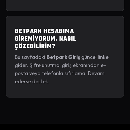
BETPARK HESABIMA
GIREMIYORUM, NASIL
ÇÖZEBILIRIM?
Bu sayfadaki
Betpark Giriş
güncel linke
gider. Şifre unutma: giriş ekranından e-
posta veya telefonla sıfırlama. Devam
ederse destek.