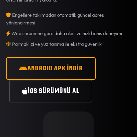
Engellere takılmadan otomatik güncel adres
yönlendirmesi
Web sürümüne göre daha akıcı ve hızlı bahis deneyimi
Parmak izi ve yüz tanıma ile ekstra güvenlik
ANDROID APK İNDİR
IOS SÜRÜMÜNÜ AL