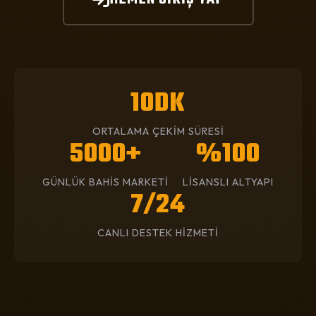
10DK
ORTALAMA ÇEKİM SÜRESİ
5000+
%100
GÜNLÜK BAHİS MARKETİ
LİSANSLI ALTYAPI
7/24
CANLI DESTEK HİZMETİ