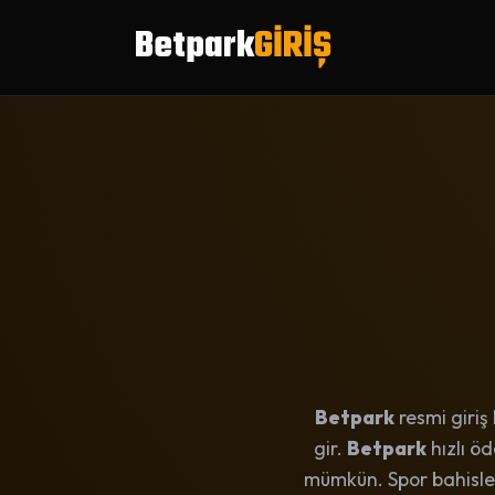
Betpark
GİRİŞ
Betpark
resmi giriş
gir.
Betpark
hızlı ö
mümkün. Spor bahisleri