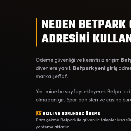
NEDEN BETPARK 
ADRESİNİ KULLA
Ödeme güvenliği ve kesintisiz erişim
Bet
diyenlere yanıt.
Betpark yeni giriş
adres
marka şeffaf.
Yer imine bu sayfayı ekleyerek Betpark dü
olmadan gir. Spor bahisleri ve casino bu
HIZLI VE SORUNSUZ ÖDEME
Para çekme Betpark ile güvenilir: talepler kısa süre
yönteme aktarılır.