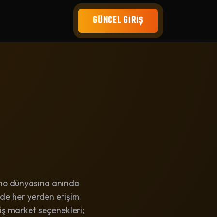
GÜNCEL GİRİŞ
sino dünyasına anında
 de her yerden erişim
niş market seçenekleri;