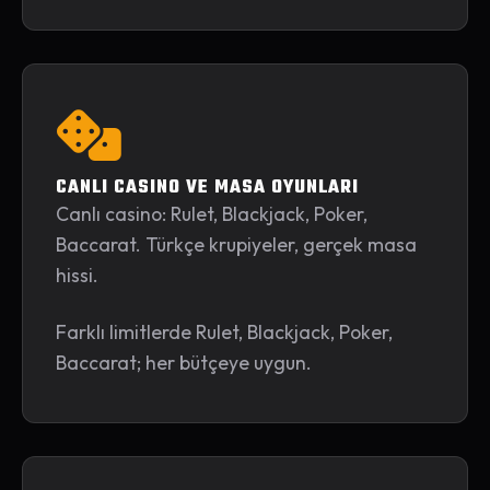
CANLI CASINO VE MASA OYUNLARI
Canlı casino: Rulet, Blackjack, Poker,
Baccarat. Türkçe krupiyeler, gerçek masa
hissi.
Farklı limitlerde Rulet, Blackjack, Poker,
Baccarat; her bütçeye uygun.