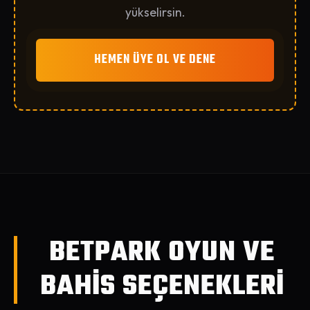
yükselirsin.
HEMEN ÜYE OL VE DENE
BETPARK OYUN VE
BAHİS SEÇENEKLERİ