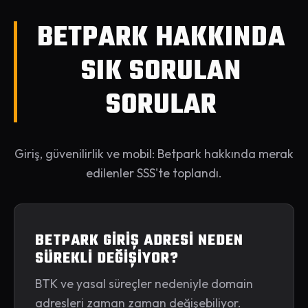
BETPARK HAKKINDA
SIK SORULAN
SORULAR
Giriş, güvenilirlik ve mobil: Betpark hakkında merak
edilenler SSS'te toplandı.
BETPARK GIRIŞ ADRESI NEDEN
SÜREKLI DEĞIŞIYOR?
BTK ve yasal süreçler nedeniyle domain
adresleri zaman zaman değişebiliyor.