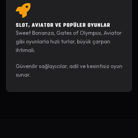
SLOT, AVIATOR VE POPÜLER OYUNLAR
Sweet Bonanza, Gates of Olympus, Aviator
gibi oyunlarla hızlı turlar, büyük çarpan
ihtimali.
Güvenilir sağlayıcılar, adil ve kesintisiz oyun
sunar.