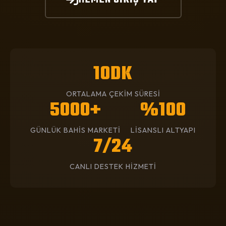
10DK
ORTALAMA ÇEKİM SÜRESİ
5000+
%100
GÜNLÜK BAHİS MARKETİ
LİSANSLI ALTYAPI
7/24
CANLI DESTEK HİZMETİ