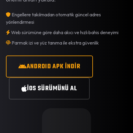
Engellere takılmadan otomatik güncel adres
yönlendirmesi
Web sürümüne göre daha akıcı ve hızlı bahis deneyimi
Parmak izi ve yüz tanıma ile ekstra güvenlik
ANDROID APK İNDİR
IOS SÜRÜMÜNÜ AL