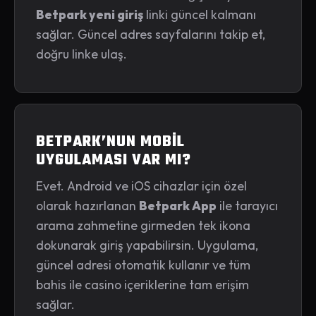
Betpark yeni giriş
linki güncel kalmanı
sağlar. Güncel adres sayfalarını takip et,
doğru linke ulaş.
BETPARK’NUN MOBIL
UYGULAMASI VAR MI?
Evet. Android ve iOS cihazlar için özel
olarak hazırlanan
Betpark App
ile tarayıcı
arama zahmetine girmeden tek ikona
dokunarak giriş yapabilirsin. Uygulama,
güncel adresi otomatik kullanır ve tüm
bahis ile casino içeriklerine tam erişim
sağlar.