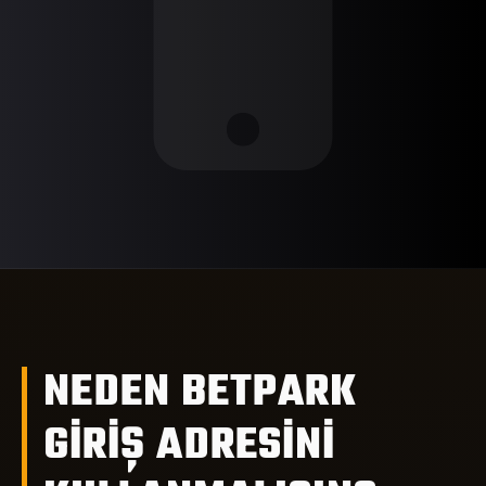
NEDEN BETPARK
GİRİŞ ADRESİNİ