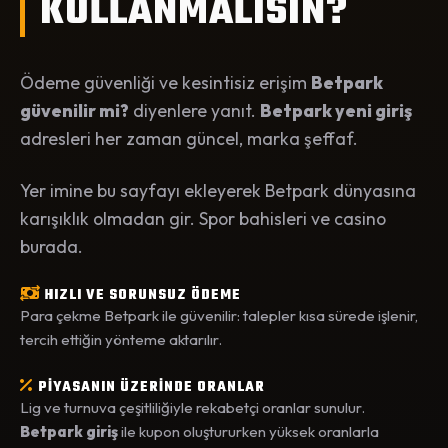
KULLANMALISIN?
Ödeme güvenliği ve kesintisiz erişim
Betpark
güvenilir mi?
diyenlere yanıt.
Betpark yeni giriş
adresleri her zaman güncel, marka şeffaf.
Yer imine bu sayfayı ekleyerek Betpark dünyasına
karışıklık olmadan gir. Spor bahisleri ve casino
burada.
HIZLI VE SORUNSUZ ÖDEME
Para çekme Betpark ile güvenilir: talepler kısa sürede işlenir,
tercih ettiğin yönteme aktarılır.
PİYASANIN ÜZERİNDE ORANLAR
Lig ve turnuva çeşitliliğiyle rekabetçi oranlar sunulur.
Betpark giriş
ile kupon oluştururken yüksek oranlarla