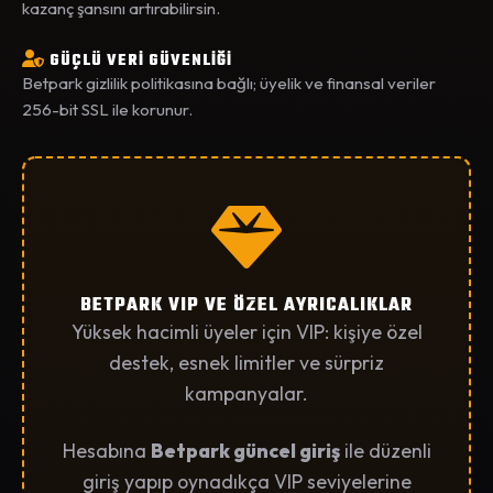
kazanç şansını artırabilirsin.
GÜÇLÜ VERİ GÜVENLİĞİ
Betpark gizlilik politikasına bağlı; üyelik ve finansal veriler
256-bit SSL ile korunur.
BETPARK VIP VE ÖZEL AYRICALIKLAR
Yüksek hacimli üyeler için VIP: kişiye özel
destek, esnek limitler ve sürpriz
kampanyalar.
Hesabına
Betpark güncel giriş
ile düzenli
giriş yapıp oynadıkça VIP seviyelerine