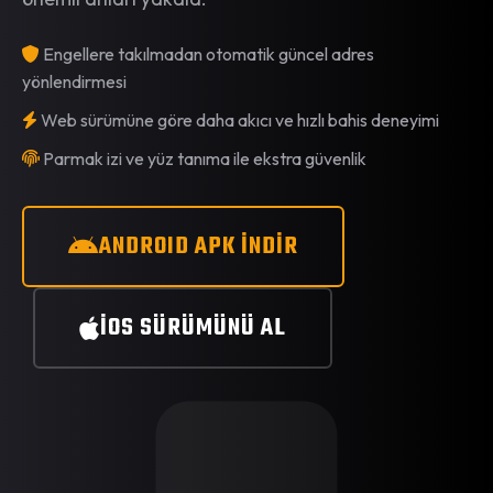
Engellere takılmadan otomatik güncel adres
yönlendirmesi
Web sürümüne göre daha akıcı ve hızlı bahis deneyimi
Parmak izi ve yüz tanıma ile ekstra güvenlik
ANDROID APK İNDİR
IOS SÜRÜMÜNÜ AL