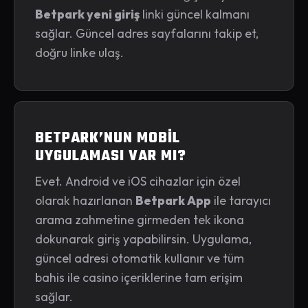
Betpark yeni giriş
linki güncel kalmanı
sağlar. Güncel adres sayfalarını takip et,
doğru linke ulaş.
BETPARK’NUN MOBIL
UYGULAMASI VAR MI?
Evet. Android ve iOS cihazlar için özel
olarak hazırlanan
Betpark App
ile tarayıcı
arama zahmetine girmeden tek ikona
dokunarak giriş yapabilirsin. Uygulama,
güncel adresi otomatik kullanır ve tüm
bahis ile casino içeriklerine tam erişim
sağlar.