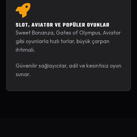
SLOT, AVIATOR VE POPÜLER OYUNLAR
Sweet Bonanza, Gates of Olympus, Aviator
gibi oyunlarla hızlı turlar, büyük çarpan
ihtimali.
Güvenilir sağlayıcılar, adil ve kesintisiz oyun
sunar.