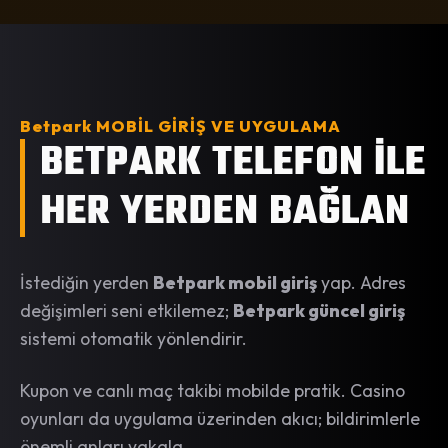
Betpark MOBİL GİRİŞ VE UYGULAMA
BETPARK TELEFON İLE
HER YERDEN BAĞLAN
İstediğin yerden
Betpark mobil giriş
yap. Adres
değişimleri seni etkilemez;
Betpark güncel giriş
sistemi otomatik yönlendirir.
Kupon ve canlı maç takibi mobilde pratik. Casino
oyunları da uygulama üzerinden akıcı; bildirimlerle
önemli anları yakala.