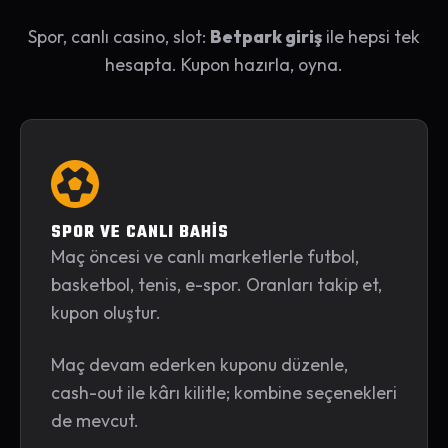
Spor, canlı casino, slot:
Betpark giriş
ile hepsi tek
hesapta. Kupon hazırla, oyna.
SPOR VE CANLI BAHİS
Maç öncesi ve canlı marketlerle futbol,
basketbol, tenis, e-spor. Oranları takip et,
kupon oluştur.
Maç devam ederken kuponu düzenle,
cash-out ile kârı kilitle; kombine seçenekleri
de mevcut.