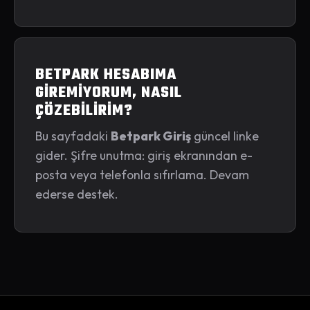
BETPARK HESABIMA
GIREMIYORUM, NASIL
ÇÖZEBILIRIM?
Bu sayfadaki
Betpark Giriş
güncel linke
gider. Şifre unutma: giriş ekranından e-
posta veya telefonla sıfırlama. Devam
ederse destek.