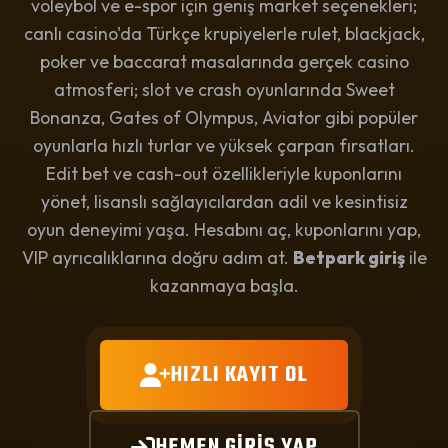
voleybol ve e-spor için geniş market seçenekleri;
canlı casino'da Türkçe krupiyelerle rulet, blackjack,
poker ve baccarat masalarında gerçek casino
atmosferi; slot ve crash oyunlarında Sweet
Bonanza, Gates of Olympus, Aviator gibi popüler
oyunlarla hızlı turlar ve yüksek çarpan fırsatları.
Edit bet ve cash-out özellikleriyle kuponlarını
yönet, lisanslı sağlayıcılardan adil ve kesintisiz
oyun deneyimi yaşa. Hesabını aç, kuponlarını yap,
VIP ayrıcalıklarına doğru adım at.
Betpark giriş
ile
kazanmaya başla.
HIZLI KAYIT OL
HEMEN GİRİŞ YAP