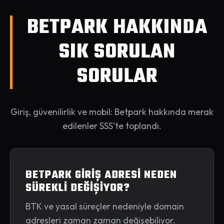
BETPARK HAKKINDA
SIK SORULAN
SORULAR
Giriş, güvenilirlik ve mobil: Betpark hakkında merak
edilenler SSS'te toplandı.
BETPARK GIRIŞ ADRESI NEDEN
SÜREKLI DEĞIŞIYOR?
BTK ve yasal süreçler nedeniyle domain
adresleri zaman zaman değişebiliyor.