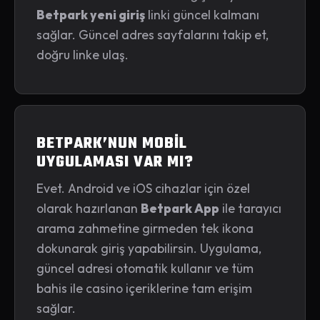
Betpark yeni giriş
linki güncel kalmanı
sağlar. Güncel adres sayfalarını takip et,
doğru linke ulaş.
BETPARK’NUN MOBIL
UYGULAMASI VAR MI?
Evet. Android ve iOS cihazlar için özel
olarak hazırlanan
Betpark App
ile tarayıcı
arama zahmetine girmeden tek ikona
dokunarak giriş yapabilirsin. Uygulama,
güncel adresi otomatik kullanır ve tüm
bahis ile casino içeriklerine tam erişim
sağlar.