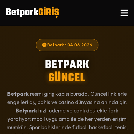
Betpark
GİRİŞ
Betpark • 04.06.2026
BETPARK
GÜNCEL
Betpark
resmi giriş kapısı burada. Güncel linklerle
engelleri aş, bahis ve casino dünyasına anında gir.
Betpark
hızlı ödeme ve canlı destekle fark
yaratıyor; mobil uygulama ile de her yerden erişim
mümkün. Spor bahislerinde futbol, basketbol, tenis,