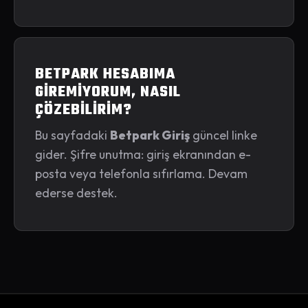
BETPARK HESABIMA
GIREMIYORUM, NASIL
ÇÖZEBILIRIM?
Bu sayfadaki
Betpark Giriş
güncel linke
gider. Şifre unutma: giriş ekranından e-
posta veya telefonla sıfırlama. Devam
ederse destek.