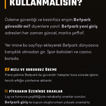
KULLANMALISIN?
Ödeme güvenliği ve kesintisiz erişim
Betpark
güvenilir mi?
diyenlere yanıt.
Betpark yeni giriş
adresleri her zaman güncel, marka şeffaf.
Yer imine bu sayfayı ekleyerek Betpark dünyasına
karışıklık olmadan gir. Spor bahisleri ve casino
burada.
HIZLI VE SORUNSUZ ÖDEME
Para çekme Betpark ile güvenilir: talepler kısa sürede işlenir,
tercih ettiğin yönteme aktarılır.
PİYASANIN ÜZERİNDE ORANLAR
Lig ve turnuva çeşitliliğiyle rekabetçi oranlar sunulur.
Betpark giriş
ile kupon oluştururken yüksek oranlarla