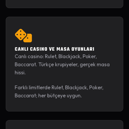
CANLI CASINO VE MASA OYUNLARI
Canlı casino: Rulet, Blackjack, Poker,
Baccarat. Türkçe krupiyeler, gerçek masa
hissi.
Farklı limitlerde Rulet, Blackjack, Poker,
Baccarat; her bütçeye uygun.