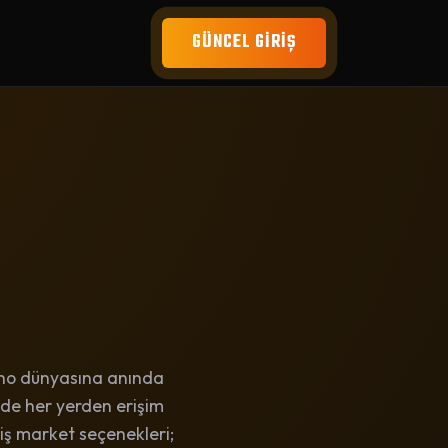
GÜNCEL GİRİŞ
sino dünyasına anında
 de her yerden erişim
niş market seçenekleri;