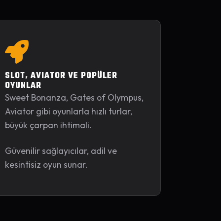
SLOT, AVIATOR VE POPÜLER
OYUNLAR
Sweet Bonanza, Gates of Olympus,
Aviator gibi oyunlarla hızlı turlar,
büyük çarpan ihtimali.
Güvenilir sağlayıcılar, adil ve
kesintisiz oyun sunar.