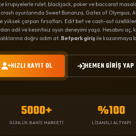
çe krupiyelerle rulet, blackjack, poker ve baccarat masa
e crash oyunlarında Sweet Bonanza, Gates of Olympus, Av
ve yüksek çarpan fırsatları. Edit bet ve cash-out özellikle
ardan adil ve kesintisiz oyun deneyimi yaşa. Hesabını aç, 
calıklarına doğru adım at.
Betpark giriş
ile kazanmaya b
HIZLI KAYIT OL
HEMEN GİRİŞ YAP
5000+
%100
GÜNLÜK BAHİS MARKETİ
LİSANSLI ALTYAPI