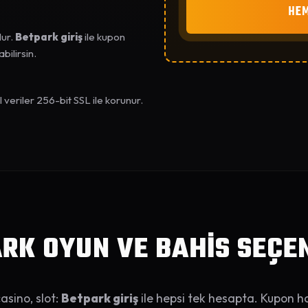
HEM
lur.
Betpark giriş
ile kupon
bilirsin.
al veriler 256-bit SSL ile korunur.
RK OYUN VE BAHİS SEÇE
casino, slot:
Betpark giriş
ile hepsi tek hesapta. Kupon ha