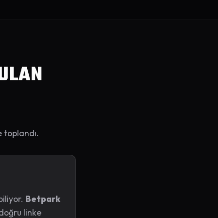
RULAN
e toplandı.
iliyor.
Betpark
doğru linke