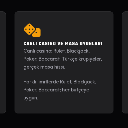
CANLI CASINO VE MASA OYUNLARI
Canlı casino: Rulet, Blackjack,
Poker, Baccarat. Türkçe krupiyeler,
gerçek masa hissi.
Farklı limitlerde Rulet, Blackjack,
Poker, Baccarat; her bütçeye
uygun.