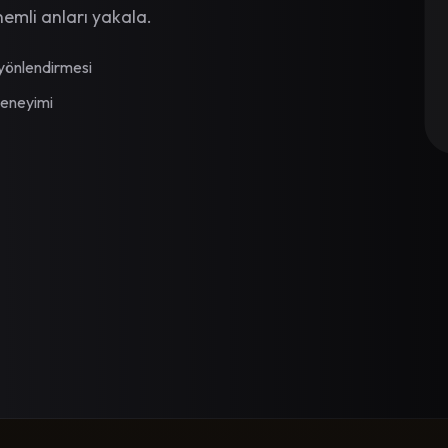
nemli anları yakala.
yönlendirmesi
deneyimi