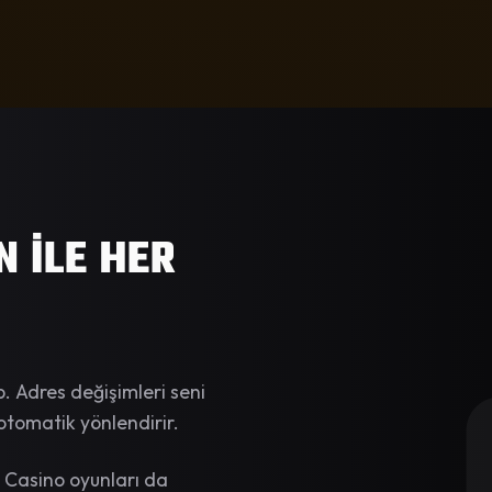
 İLE HER
. Adres değişimleri seni
otomatik yönlendirir.
. Casino oyunları da