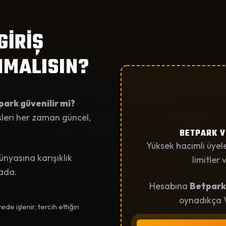
GİRİŞ
NMALISIN?
park güvenilir mi?
leri her zaman güncel,
BETPARK V
Yüksek hacimli üyele
nyasına karışıklık
limitler
rada.
Hesabına
Betpark 
oynadıkça V
de işlenir, tercih ettiğin