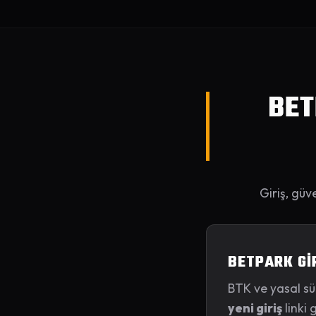
BET
Giriş, güv
BETPARK GI
BTK ve yasal sü
yeni giriş
linki 