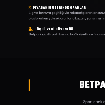
PİYASANIN ÜZERİNDE ORANLAR
Lig ve turnuva çeşitliliğiyle rekabetçi oranlar sunu
oluştururken yüksek oranlarla kazanç şansını artıra
GÜÇLÜ VERİ GÜVENLİĞİ
Betpark gizlilik politikasına bağlı; üyelik ve finans
BETPA
Spor, canlı 