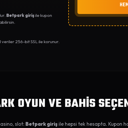
HEM
lur.
Betpark giriş
ile kupon
bilirsin.
al veriler 256-bit SSL ile korunur.
RK OYUN VE BAHİS SEÇE
casino, slot:
Betpark giriş
ile hepsi tek hesapta. Kupon ha