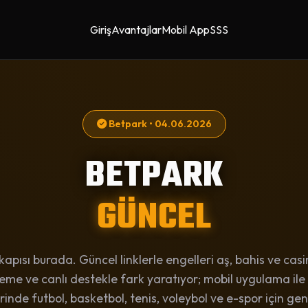
Giriş
Avantajlar
Mobil App
SSS
Betpark • 04.06.2026
BETPARK
GÜNCEL
 kapısı burada. Güncel linklerle engelleri aş, bahis ve ca
deme ve canlı destekle fark yaratıyor; mobil uygulama ile
nde futbol, basketbol, tenis, voleybol ve e-spor için ge