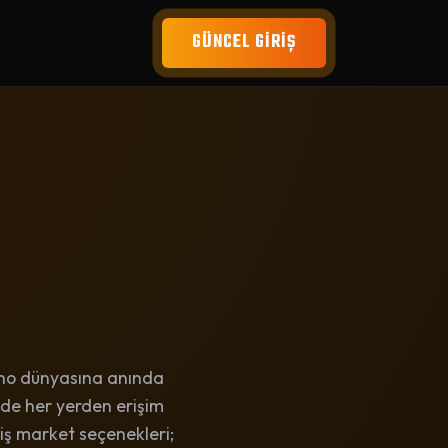
GÜNCEL GİRİŞ
sino dünyasına anında
 de her yerden erişim
niş market seçenekleri;