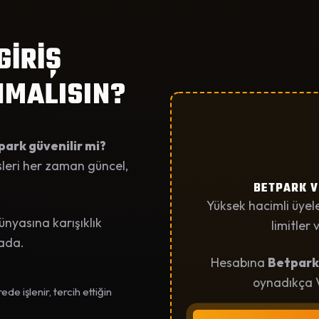
GİRİŞ
NMALISIN?
park güvenilir mi?
leri her zaman güncel,
BETPARK V
Yüksek hacimli üyele
nyasına karışıklık
limitler
rada.
Hesabına
Betpark 
oynadıkça V
de işlenir, tercih ettiğin