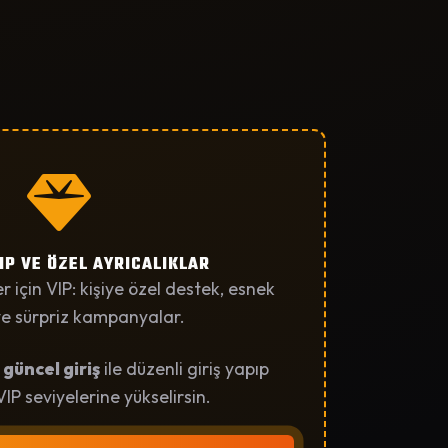
IP VE ÖZEL AYRICALIKLAR
r için VIP: kişiye özel destek, esnek
 ve sürpriz kampanyalar.
güncel giriş
ile düzenli giriş yapıp
IP seviyelerine yükselirsin.