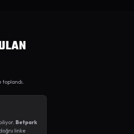
RULAN
e toplandı.
iliyor.
Betpark
doğru linke