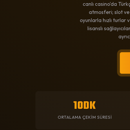
canlı casino'da Türk
atmosferi; slot v
oyunlarla hızlı turlar 
lisanslı sağlayıcıl
ayrı
10DK
ORTALAMA ÇEKİM SÜRESİ