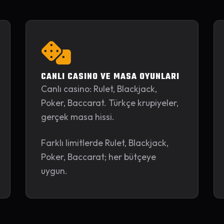
CANLI CASINO VE MASA OYUNLARI
Canlı casino: Rulet, Blackjack,
Poker, Baccarat. Türkçe krupiyeler,
gerçek masa hissi.
Farklı limitlerde Rulet, Blackjack,
Poker, Baccarat; her bütçeye
uygun.