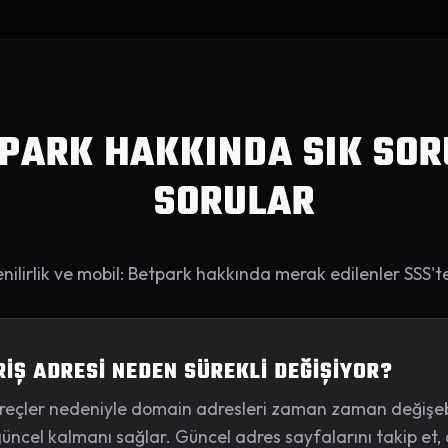
PARK HAKKINDA SIK SO
SORULAR
enilirlik ve mobil: Betpark hakkında merak edilenler SSS't
RIŞ ADRESI NEDEN SÜREKLI DEĞIŞIYOR?
reçler nedeniyle domain adresleri zaman zaman değişeb
güncel kalmanı sağlar. Güncel adres sayfalarını takip et, 