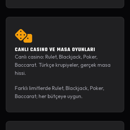
CANLI CASINO VE MASA OYUNLARI
Canlı casino: Rulet, Blackjack, Poker,
Baccarat. Türkçe krupiyeler, gerçek masa
hissi.
Farklı limitlerde Rulet, Blackjack, Poker,
Baccarat; her bütçeye uygun.