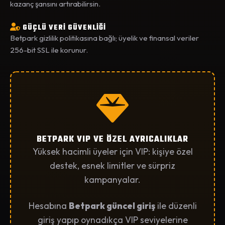
kazanç şansını artırabilirsin.
GÜÇLÜ VERİ GÜVENLİĞİ
Betpark gizlilik politikasına bağlı; üyelik ve finansal veriler
256-bit SSL ile korunur.
BETPARK VIP VE ÖZEL AYRICALIKLAR
Yüksek hacimli üyeler için VIP: kişiye özel
destek, esnek limitler ve sürpriz
kampanyalar.
Hesabına
Betpark güncel giriş
ile düzenli
giriş yapıp oynadıkça VIP seviyelerine