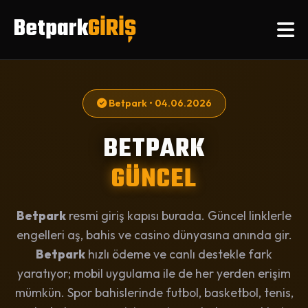
Betpark
GİRİŞ
Betpark • 04.06.2026
BETPARK
GÜNCEL
Betpark
resmi giriş kapısı burada. Güncel linklerle
engelleri aş, bahis ve casino dünyasına anında gir.
Betpark
hızlı ödeme ve canlı destekle fark
yaratıyor; mobil uygulama ile de her yerden erişim
mümkün. Spor bahislerinde futbol, basketbol, tenis,