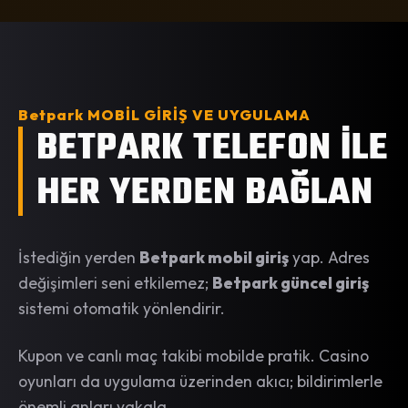
Betpark MOBİL GİRİŞ VE UYGULAMA
BETPARK TELEFON İLE
HER YERDEN BAĞLAN
İstediğin yerden
Betpark mobil giriş
yap. Adres
değişimleri seni etkilemez;
Betpark güncel giriş
sistemi otomatik yönlendirir.
Kupon ve canlı maç takibi mobilde pratik. Casino
oyunları da uygulama üzerinden akıcı; bildirimlerle
önemli anları yakala.