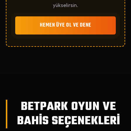
yükselirsin.
HEMEN ÜYE OL VE DENE
BETPARK OYUN VE
BAHİS SEÇENEKLERİ