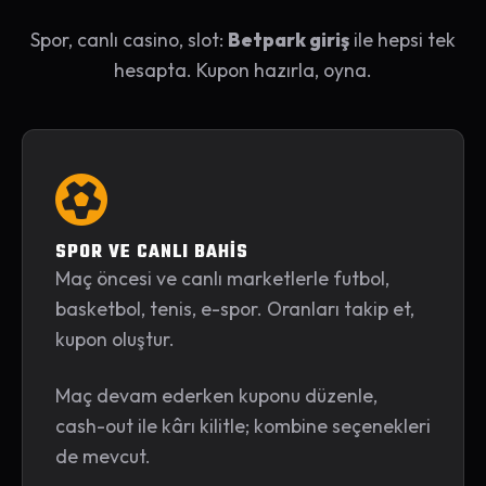
Spor, canlı casino, slot:
Betpark giriş
ile hepsi tek
hesapta. Kupon hazırla, oyna.
SPOR VE CANLI BAHİS
Maç öncesi ve canlı marketlerle futbol,
basketbol, tenis, e-spor. Oranları takip et,
kupon oluştur.
Maç devam ederken kuponu düzenle,
cash-out ile kârı kilitle; kombine seçenekleri
de mevcut.