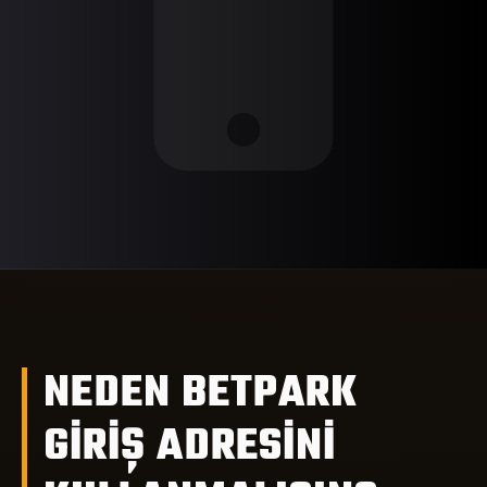
NEDEN BETPARK
GİRİŞ ADRESİNİ