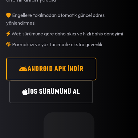
Engellere takılmadan otomatik güncel adres
yönlendirmesi
Web sürümüne göre daha akıcı ve hızlı bahis deneyimi
Parmak izi ve yüz tanıma ile ekstra güvenlik
ANDROID APK İNDİR
IOS SÜRÜMÜNÜ AL