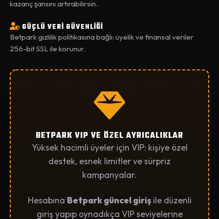
kazanç şansını artırabilirsin.
GÜÇLÜ VERİ GÜVENLİĞİ
Betpark gizlilik politikasına bağlı; üyelik ve finansal veriler
256-bit SSL ile korunur.
BETPARK VIP VE ÖZEL AYRICALIKLAR
Yüksek hacimli üyeler için VIP: kişiye özel
destek, esnek limitler ve sürpriz
kampanyalar.
Hesabına
Betpark güncel giriş
ile düzenli
giriş yapıp oynadıkça VIP seviyelerine