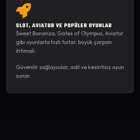
SLOT, AVIATOR VE POPÜLER OYUNLAR
Sweet Bonanza, Gates of Olympus, Aviator
gibi oyunlarla hızlı turlar, büyük çarpan
ihtimali.
Güvenilir sağlayıcılar, adil ve kesintisiz oyun
sunar.